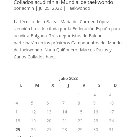
Collados acudirán al Mundial de taekwondo
por
admin
|
Jul 25, 2022
|
Taekwondo
La técnico de la Balear María del Carmen López
también ha sido citada por la Federación España para
acudir a Bulgaria. Tres deportistas de Balears
participarán en los próximos Campeonatos del Mundo
de taekwondo. Nuria Quiñonero, Marcos Pazos y
Carlos Collados han...
julio 2022
L
M
X
J
V
S
D
1
2
3
4
5
6
7
8
9
10
11
12
13
14
15
16
17
18
19
20
21
22
23
24
25
26
27
28
29
30
31