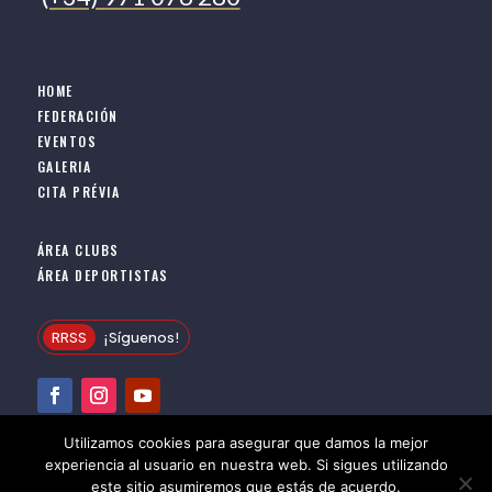
HOME
FEDERACIÓN
EVENTOS
GALERIA
CITA PRÉVIA
ÁREA CLUBS
ÁREA DEPORTISTAS
RRSS
¡Síguenos!
Utilizamos cookies para asegurar que damos la mejor
|
|
PRIVACIDAD
COOKIES
AVISO LEGAL
experiencia al usuario en nuestra web. Si sigues utilizando
© 2026 Federación Balear de Taekwondo Todos los
este sitio asumiremos que estás de acuerdo.