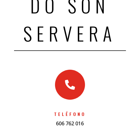
DO SON
SERVERA

TELÉFONO
606 762 016