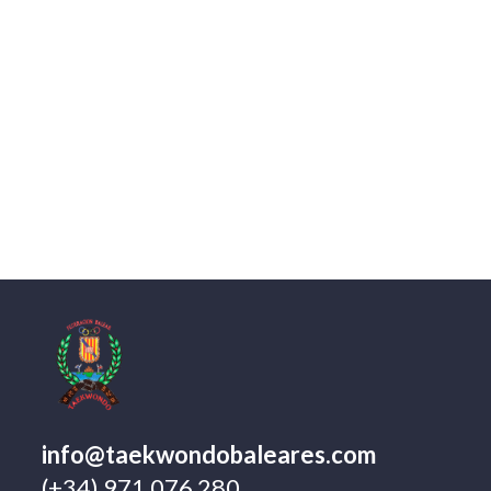
info@taekwondobaleares.com
(+34) 971 076 280