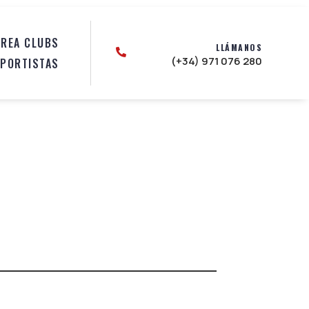
ÁREA CLUBS
LLÁMANOS
ÁREA CLUBS

LLÁMANOS

(+34) 971 076 280
EPORTISTAS
(+34) 971 076 280
EPORTISTAS
R