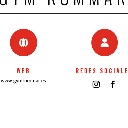


WEB
REDES SOCIAL
www.gymrommar.es