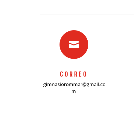

CORREO
gimnasiorommar@gmail.co
m